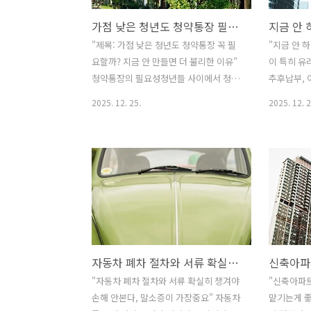
가점 낮은 청년도 청약통장 필요할까, 지금 안 만들면 더 불리한 이유
"제목: 가점 낮은 청년도 청약통장 꼭 필
"지금 안 
요할까? 지금 안 만들면 더 불리한 이유"
이 특히 유
청약통장의 필요성청년들 사이에서 청약
추후납부, 
통장에 대한 회의감이 커지고 있다. 청약
에 띄게 높
2025. 12. 25.
2025. 12. 2
가점이 낮아 사실상 당첨 가능성이 거의
과 각종 재
없는데 굳이 매달 돈을 넣어야 하느냐는
납하는 게 
생각 때문이다. 실제로 사회 초년생이나
하다는 말이
미혼 청년의 경우 무주택 기간이 짧고 부
서 등장합니
양가족도 없기 때문에 가점제 위주의 민
아니라, 지
영주택 청약에서는 경쟁이 되지 않는 것
하면 추납
이 현실이다. 이런 상황에서 청약통장이
될 수 있기
과연 의미가 있는지, 단순히 형식적인 금
부국민연금
융상품에 불과한 것은 아닌지 궁금해하는
못했던 기간
자동차 폐차 절차와 서류 확실히 챙겨야 손해 안본다, 말소증이 가장중요
사람이 많다. 결론부터 말하면 청년에게
나중에 한
도 청약통장은 여전히 필요하다. 다만 당
기간을 늘리
"자동차 폐차 절차와 서류 확실히 챙겨야
"신축아파트
첨을 당장 기대하기보다는 중장기적인 주
은 노령연금
손해 안본다, 말소증이 가장중요" 자동차
맡기는게 좋