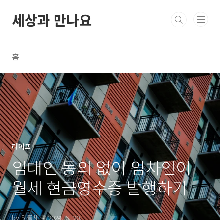
본문 바로가기
세상과 만나요
홈
라이프
임대인 동의 없이 임차인이
월세 현금영수증 발행하기
by 밋돌세
2024. 6. 20.