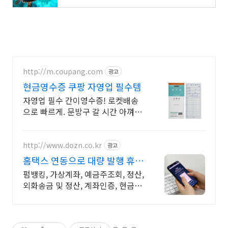
http://m.coupang.com
광고
현금영수증 쿠팡 자영업 필수템
자영업 필수 간이영수증! 로켓배송
으로 빠르게. 문방구 갈 시간 아껴
요! 이화 순백 영수증으로 깔끔하게.
구김 없이 도착, 가성비까지 잡았어
요.
http://www.dozn.co.kr
광고
홈택스 연동으로 대량 발행 휴폐
업조회 연동 업무 자동화
펌뱅킹, 가상계좌, 예금주조회, 정산,
외화송금 및 정산, 계좌인증, 현금영
수증, 전자세금계산서, 카카오인증
등 고객 맞춤 서비스 제공, API로 편
리한 개발 연동