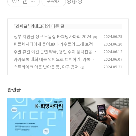
1
구독하기
'
라이프
' 카테고리의 다른 글
정부 지원금 정보 모음집 K-희망사다리 2024
2024.06.25
(0)
퍼플렉시티에게 물어보다-가수들의 노래 보정
2024.06.20
(튠)에 대해
주말 휴일 야간 문연 약국, 용인 수지 풍덕천동 성
2024.06.12
(0)
복동 죽전동
카카오톡 대화 내용 익명으로 캡처하기, 카톡 익
2024.06.07
(0)
명 캡처, 채팅방 캡처
스트라이크 아웃 낫아웃 뜻, 야구 용어
2024.05.21
(0)
(1)
관련글