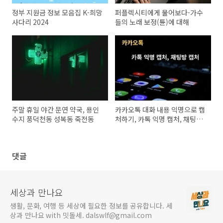
정부 지원금 정보 모음집 K-희망
퍼플렉시티에게 물어보다-가수
사다리 2024
들의 노래 보정(튠)에 대해
주말 휴일 야간 문연 약국, 용인
카카오톡 대화 내용 익명으로 캡
수지 풍덕천동 성복동 죽전동
처하기, 카톡 익명 캡처, 채팅방
캡처
댓글
세상과 만나요
생활, 문화, 여행 등 세상에 필요한 정보를 공유합니다. 세
상과 만나요 with 밋돌세. dalswlf@gmail.com