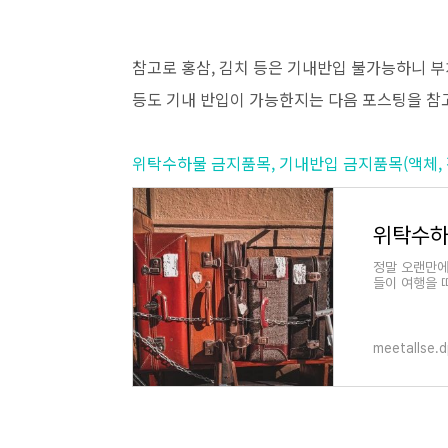
참고로 홍삼, 김치 등은 기내반입 불가능하니 부치
등도 기내 반입이 가능한지는 다음 포스팅을 참
위탁수하물 금지품목, 기내반입 금지품목(액체, 
정말 오랜만에
들이 여행을 
반입 금지 물
meetallse.