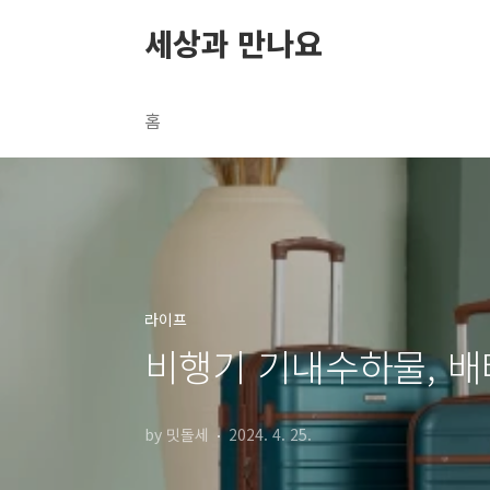
본문 바로가기
세상과 만나요
홈
라이프
비행기 기내수하물, 배
by 밋돌세
2024. 4. 25.